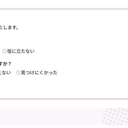
たします。
役に立たない
すか？
えない
見つけにくかった