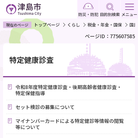
こ
の
防災・防犯
目的別検索
メニュー
ペ
トップページ
くらし
税金・年金・国保
国民
現在のページ
ー
ページID：775607585
ジ
の
本
先
文
特定健康診査
頭
こ
で
こ
す
か
令和8年度特定健康診査・後期高齢者健康診査・
ら
特定保健指導
セット検診の募集について
マイナンバーカードによる特定健診等情報の閲覧
等について