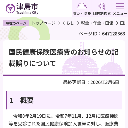
こ
の
防災・防犯
目的別検索
メニュー
ペ
トップページ
くらし
税金・年金・国保
国民
現在のページ
ー
ページID：647128363
ジ
の
本
先
国民健康保険医療費のお知らせの記
文
頭
こ
載誤りについて
で
こ
す
か
最終更新日：2026年3月6日
ら
1 概要
令和8年2月19日に、令和7年11月、12月に医療機関
等を受診された国民健康保険加入世帯に対し、医療費