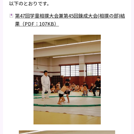
以下のとおりです。
第47回学童相撲大会兼第45回錬成大会(相撲の部)結
果（PDF：107KB）