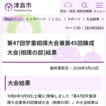
こ
の
防災・防犯
目的別検索
メニュー
ペ
トップページ
くらし
スポーツ
大会結果
現在のページ
ー
ページID：282492663
ジ
の
本
先
第47回学童相撲大会兼第45回錬成
文
頭
こ
大会(相撲の部)結果
で
こ
す
か
最終更新日：2026年5月15日
ら
大会結果
令和8年5月9日(土曜)に開催しました「第47回学童相
撲大会兼第45回錬成大会（相撲の部）」の大会結果は