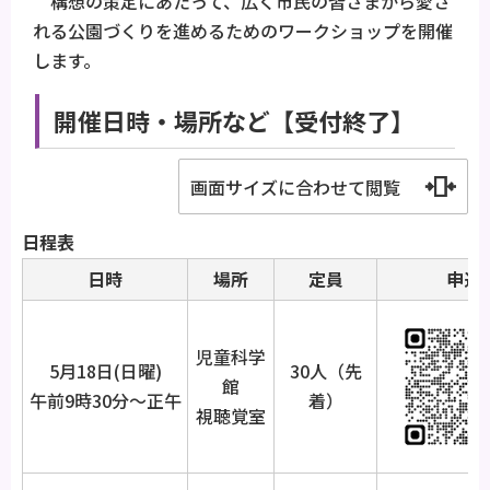
構想の策定にあたって、広く市民の皆さまから愛さ
れる公園づくりを進めるためのワークショップを開催
します。
開催日時・場所など【受付終了】
画面サイズに合わせて閲覧
日程表
日時
場所
定員
申込
児童科学
5月18日(日曜)
30人（先
館
午前9時30分～正午
着）
視聴覚室