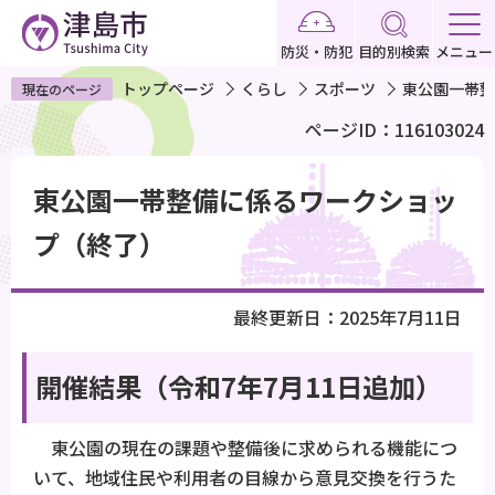
こ
の
防災・防犯
目的別検索
メニュー
ペ
トップページ
くらし
スポーツ
東公園一帯整
現在のページ
ー
ページID：116103024
ジ
の
本
先
東公園一帯整備に係るワークショッ
文
頭
こ
プ（終了）
で
こ
す
か
最終更新日：2025年7月11日
ら
開催結果（令和7年7月11日追加）
東公園の現在の課題や整備後に求められる機能につ
いて、地域住民や利用者の目線から意見交換を行うた