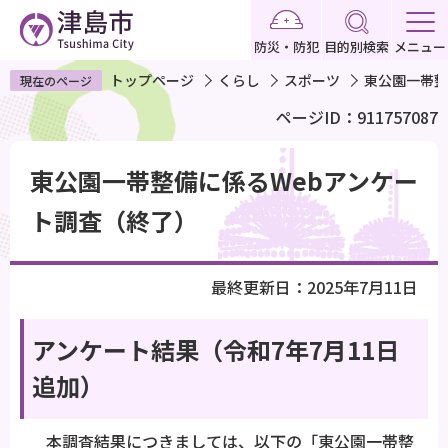
こ
の
防災・防犯
目的別検索
メニュー
ペ
トップページ
くらし
スポーツ
東公園一帯整
現在のページ
ー
ページID：911757087
ジ
の
本
先
東公園一帯整備に係るWebアンケー
文
頭
こ
ト調査（終了）
で
こ
す
か
最終更新日：2025年7月11日
ら
アンケート結果（令和7年7月11日
追加）
本調査結果につきましては、以下の「東公園一帯整