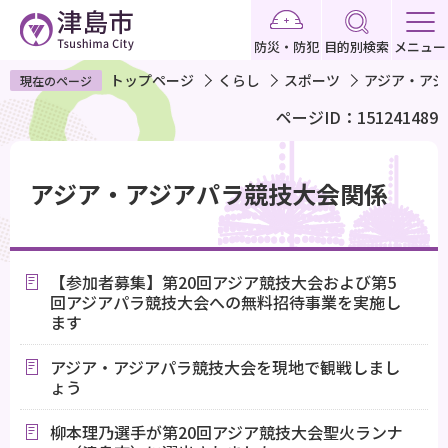
こ
の
防災・防犯
目的別検索
メニュー
ペ
トップページ
くらし
スポーツ
アジア・アジ
現在のページ
ー
ページID：151241489
ジ
の
本
先
文
アジア・アジアパラ競技大会関係
頭
こ
で
こ
す
か
【参加者募集】第20回アジア競技大会および第5
ら
回アジアパラ競技大会への無料招待事業を実施し
ます
アジア・アジアパラ競技大会を現地で観戦しまし
ょう
柳本理乃選手が第20回アジア競技大会聖火ランナ