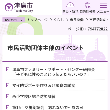
こ
の
防災・防犯
目的別検索
メニュー
ペ
トップページ
くらし
市民協働
市民活動の支
現在のページ
ー
ページID：794772822
ジ
の
本
先
文
市民活動団体主催のイベント
頭
こ
で
こ
す
か
津島市ファミリー・サポート・センター研修会
ら
「子どもに性のことどう伝えたらいいの？」
マイ防災ポーチ作り＆非常食の試食
西小学校区総合防災訓練
第15回空缶朗読会 忘れないで…あの日