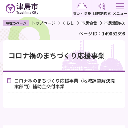
こ
の
防災・防犯
目的別検索
メニュー
ペ
トップページ
くらし
市民協働
市民活動の支
現在のページ
ー
ページID：149852398
ジ
の
本
先
文
コロナ禍のまちづくり応援事業
頭
こ
で
こ
す
か
コロナ禍のまちづくり応援事業（地域課題解決提
ら
案部門）補助金交付事業