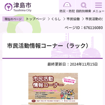
こ
の
防災・防犯
目的別検索
メニュー
ペ
トップページ
くらし
市民協働
市民活動の支
現在のページ
ー
ページID：676116080
ジ
の
本
先
文
市民活動情報コーナー（ラック）
頭
こ
で
こ
す
か
最終更新日：2024年11月15日
ら