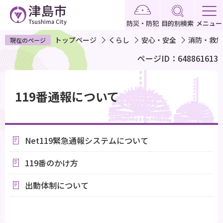
こ
の
防災・防犯
目的別検索
メニュー
ペ
トップページ
くらし
安心・安全
消防・救急
現在のページ
ー
ページID：648861613
ジ
の
本
先
文
119番通報について
頭
こ
で
こ
す
か
Net119緊急通報システムについて
ら
119番のかけ方
出動体制について