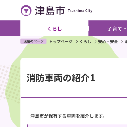
こ
の
ペ
ー
くらし
子育て
ジ
の
現在のページ
トップページ
くらし
安心・安全
先
頭
本
で
文
す
消防車両の紹介1
こ
こ
か
ら
津島市が保有する車両を紹介します。