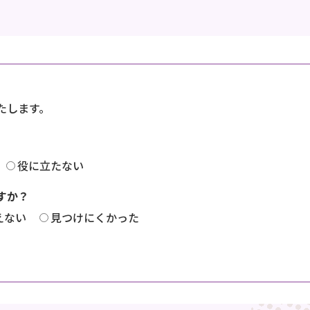
たします。
役に立たない
すか？
えない
見つけにくかった