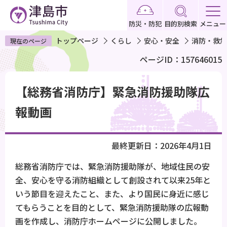
こ
の
防災・防犯
目的別検索
メニュー
ペ
トップページ
くらし
安心・安全
消防・救急
現在のページ
ー
ページID：157646015
ジ
の
本
先
【総務省消防庁】緊急消防援助隊広
文
頭
こ
報動画
で
こ
す
か
最終更新日：2026年4月1日
ら
総務省消防庁では、緊急消防援助隊が、地域住民の安
全、安心を守る消防組織として創設されて以来25年と
いう節目を迎えたこと、また、より国民に身近に感じ
てもらうことを目的として、緊急消防援助隊の広報動
画を作成し、消防庁ホームページに公開しました。