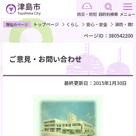
こ
の
防災・防犯
目的別検索
メニュー
ペ
トップページ
くらし
安心・安全
消防・救急
現在のページ
ー
ページID：380542200
ジ
の
本
先
文
ご意見・お問い合わせ
頭
こ
で
こ
す
か
最終更新日：2015年1月30日
ら