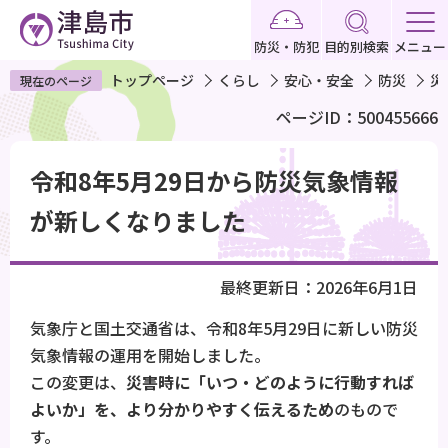
こ
の
防災・防犯
目的別検索
メニュー
ペ
トップページ
くらし
安心・安全
防災
災
現在のページ
ー
ページID：500455666
ジ
の
本
先
令和8年5月29日から防災気象情報
文
頭
こ
が新しくなりました
で
こ
す
か
最終更新日：2026年6月1日
ら
気象庁と国土交通省は、令和8年5月29日に新しい防災
気象情報の運用を開始しました。
この変更は、
災害時に「いつ・どのように行動すれば
よいか」を、より分かりやすく伝えるため
のもので
す。