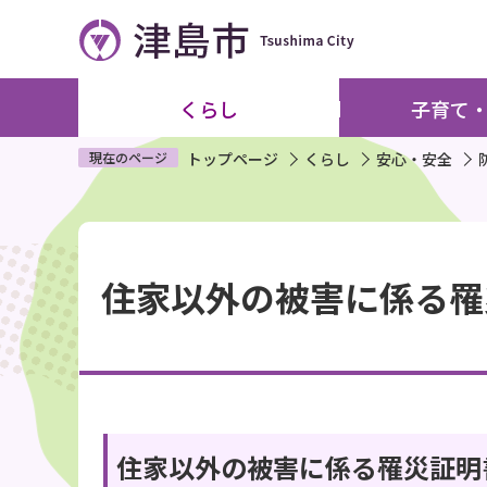
こ
の
ペ
ー
くらし
子育て
ジ
の
現在のページ
トップページ
くらし
安心・安全
先
頭
本
で
文
す
住家以外の被害に係る罹
こ
こ
か
ら
住家以外の被害に係る罹災証明