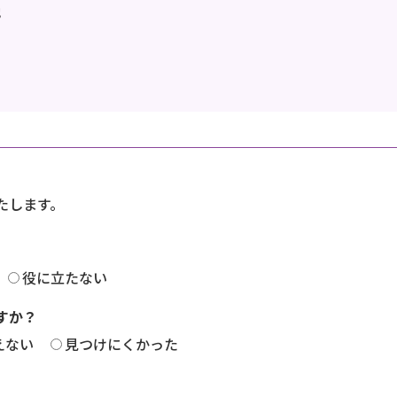
地
たします。
役に立たない
すか？
えない
見つけにくかった