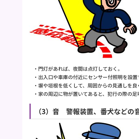
・門灯があれば、夜間は点灯しておく。
・出入口や車庫の付近にセンサー付照明を設置
・塀や垣根を低くして、周囲からの見通しを良
・家の周辺に物が置いてあると、犯行の際の足
（3）音 警報装置、番犬などの