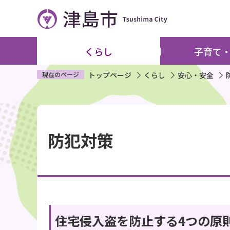
こ
の
ペ
ー
くらし
子育て
ジ
の
現在のページ
トップページ
くらし
安心・安全
先
頭
本
で
文
す
防犯対策
こ
こ
か
ら
住宅侵入盗を防止する4つの原