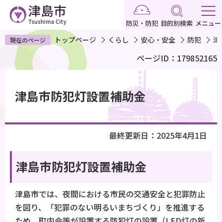
こ
の
防災・防犯
目的別検索
メニュー
ペ
トップページ
くらし
安心・安全
防犯
津
現在のページ
ー
ページID：179852165
ジ
の
本
先
文
津島市防犯灯設置補助金
頭
こ
で
こ
す
か
最終更新日：2025年4月1日
ら
津島市防犯灯設置補助金
津島市では、夜間における市民の交通安全と犯罪防止
を図り、「犯罪のない明るいまちづくり」を推進する
ため、町内会等が設置する防犯灯の設置（LED灯の新