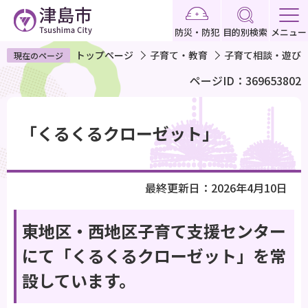
こ
の
防災・防犯
目的別検索
メニュー
ペ
トップページ
子育て・教育
子育て相談・遊び
現在のページ
ー
ページID：369653802
ジ
の
本
先
文
「くるくるクローゼット」
頭
こ
で
こ
す
か
最終更新日：2026年4月10日
ら
東地区・西地区子育て支援センター
にて「くるくるクローゼット」を常
設しています。