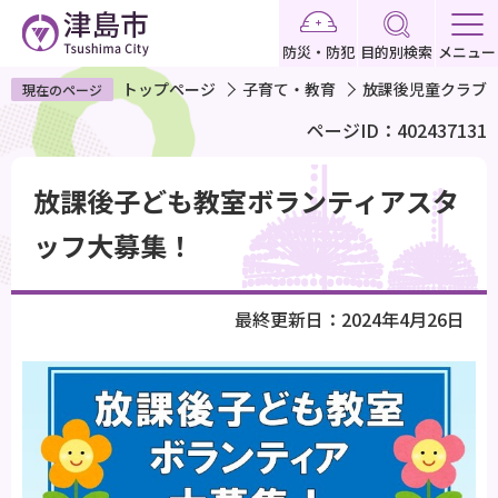
こ
の
防災・防犯
目的別検索
メニュー
ペ
トップページ
子育て・教育
放課後児童クラブ
現在のページ
ー
ページID：402437131
ジ
の
本
先
放課後子ども教室ボランティアスタ
文
頭
こ
ッフ大募集！
で
こ
す
か
最終更新日：2024年4月26日
ら