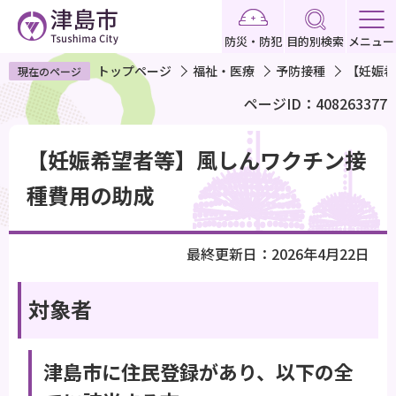
こ
の
防災・防犯
目的別検索
メニュー
ペ
トップページ
福祉・医療
予防接種
【妊娠希
現在のページ
ー
ページID：408263377
ジ
の
本
先
【妊娠希望者等】風しんワクチン接
文
頭
こ
種費用の助成
で
こ
す
か
最終更新日：2026年4月22日
ら
対象者
津島市に住民登録があり、以下の全