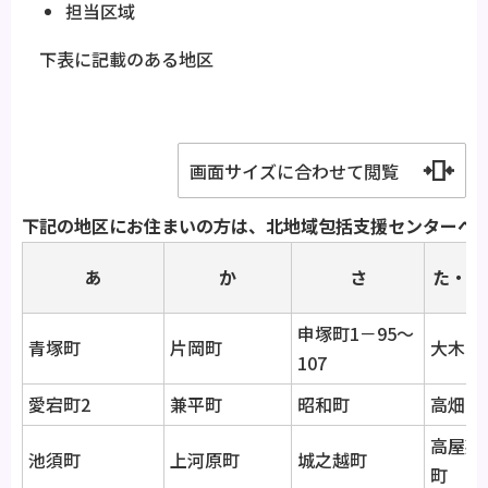
担当区域
下表に記載のある地区
画面サイズに合わせて閲覧
下記の地区にお住まいの方は、北地域包括支援センターへ
あ
か
さ
た・な
申塚町1－95～
青塚町
片岡町
大木町
107
愛宕町2
兼平町
昭和町
高畑町
高屋敷
池須町
上河原町
城之越町
町