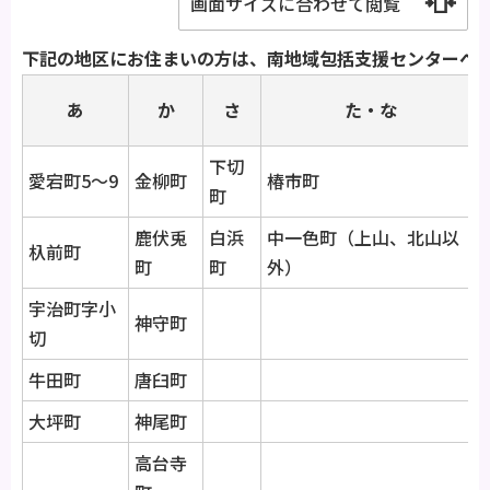
画面サイズに合わせて閲覧
下記の地区にお住まいの方は、南地域包括支援センターへ
あ
か
さ
た・な
下切
愛宕町5～9
金柳町
椿市町
町
鹿伏兎
白浜
中一色町（上山、北山以
杁前町
町
町
外）
宇治町字小
神守町
切
牛田町
唐臼町
大坪町
神尾町
高台寺