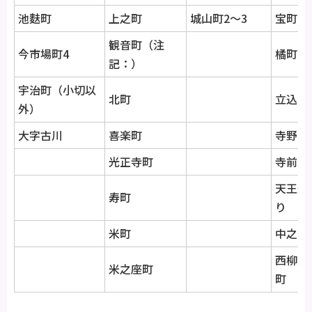
池麩町
上之町
城山町2～3
宝町
観音町（注
今市場町4
橘町
記：）
宇治町（小切以
北町
立込町
外）
大字古川
喜楽町
寺野町
光正寺町
寺前町
天王通
寿町
り
米町
中之町
西柳原
米之座町
町