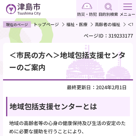
こ
の
防災・防犯
目的別検索
メニュー
ペ
トップページ
福祉・医療
高齢者の福祉
＜市
現在のページ
ー
ページID：319233177
ジ
の
本
先
＜市民の方へ＞地域包括支援センタ
文
頭
こ
ーのご案内
で
こ
す
か
最終更新日：2024年2月1日
ら
地域包括支援センターとは
地域の高齢者等の心身の健康保持及び生活の安定のた
めに必要な援助を行うことにより、