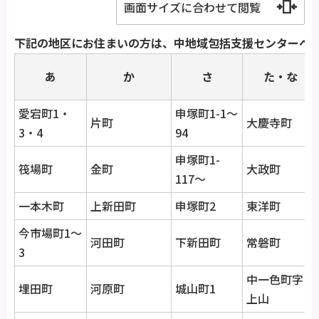
画面サイズに合わせて閲覧
下記の地区にお住まいの方は、中地域包括支援センターへ
あ
か
さ
た・な
愛宕町1・
申塚町1-1～
片町
大慶寺町
3・4
94
申塚町1-
筏場町
金町
大政町
117～
一本木町
上新田町
申塚町2
東洋町
今市場町1～
河田町
下新田町
常磐町
3
中一色町字
埋田町
河原町
城山町1
上山