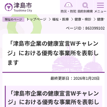
こ
の
防災・防犯
目的別検索
メニュー
ペ
トップページ
福祉・医療
健康・検診
健康づ
現在のページ
ー
ページID：863399102
ジ
の
本
先
「津島市企業の健康宣言Wチャレン
文
頭
こ
ジ」における優秀な事業所を表彰し
で
こ
ます
す
か
ら
最終更新日：2026年1月20日
「津島市企業の健康宣言Wチャレン
ジ」における優秀な事業所を表彰し