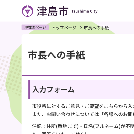
こ
の
ペ
ー
現在のページ
トップページ
市長への手紙
ジ
本
の
文
市長への手紙
先
こ
頭
こ
で
か
す
ら
入力フォーム
市役所に対するご意見・ご要望をこちらから入
また、お問い合わせについては「各課へのお問
注記：住所(番地まで)・氏名(フルネーム)が