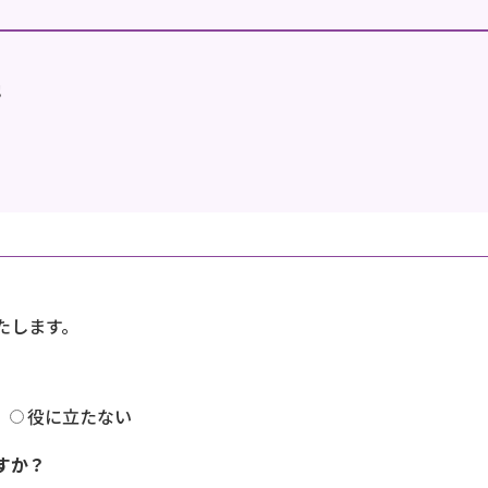
地
たします。
役に立たない
すか？