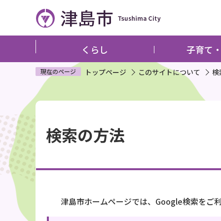
こ
の
ペ
ー
くらし
子育て
ジ
の
現在のページ
トップページ
このサイトについて
検
先
頭
本
で
文
す
検索の方法
こ
こ
か
ら
津島市ホームページでは、Google検索をご