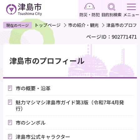
こ
の
防災・防犯
目的別検索
メニュー
ペ
トップページ
市の紹介・観光
津島市のプロフ
現在のページ
ー
ページID：902771471
ジ
の
本
先
文
津島市のプロフィール
頭
こ
で
こ
す
か
市の概要・沿革
ら
魅力マシマシ津島市ガイド第3版（令和7年4月発
行）
市のシンボル
津島市公式キャラクター