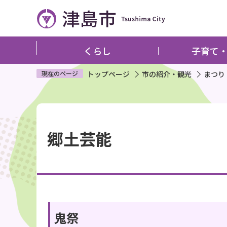
こ
の
ペ
ー
くらし
子育て
ジ
の
現在のページ
トップページ
市の紹介・観光
まつり
先
頭
本
で
文
す
郷土芸能
こ
こ
か
ら
鬼祭