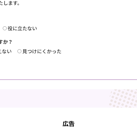
たします。
役に立たない
すか？
えない
見つけにくかった
広告