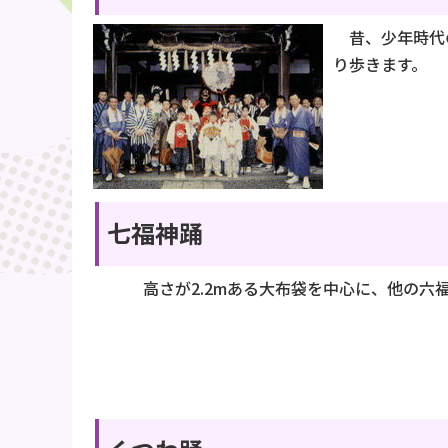
昔、少年時代の
り歩きます。
七福神踊
高さが2.2mある大布袋を中心に、他の六