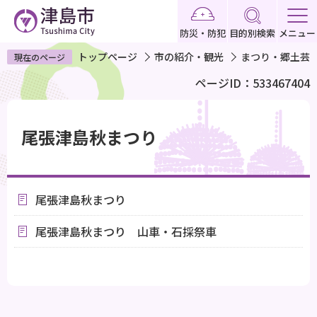
こ
の
防災・防犯
目的別検索
メニュー
ペ
トップページ
市の紹介・観光
まつり・郷土芸
現在のページ
ー
ページID：533467404
ジ
の
本
先
文
尾張津島秋まつり
頭
こ
で
こ
す
か
尾張津島秋まつり
ら
尾張津島秋まつり 山車・石採祭車