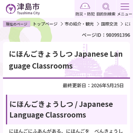
こ
の
防災・防犯
目的別検索
メニュー
ペ
トップページ
市の紹介・観光
国際交流
にほん
現在のページ
ー
ページID：980991396
ジ
の
本
先
にほんごきょうしつ Japanese Lan
文
頭
こ
guage Classrooms
で
こ
す
か
最終更新日：2026年5月25日
ら
にほんごきょうしつ / Japanese
Language Classrooms
にほんごにふあんがある、にほんごを べんきょうし