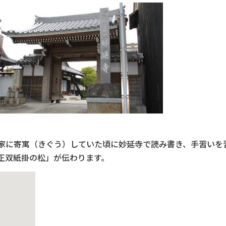
に寄寓（きぐう）していた頃に妙延寺で読み書き、手習いを
正双紙掛の松」が伝わります。