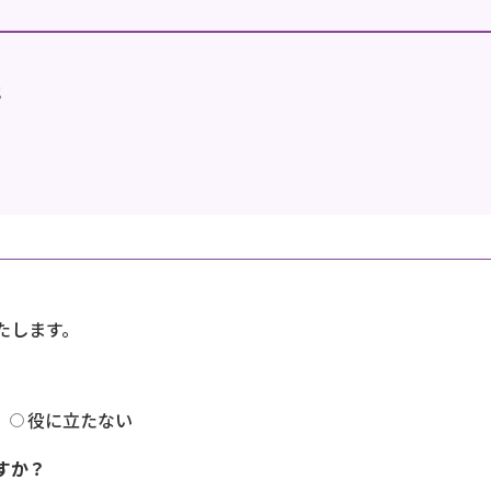
地
たします。
役に立たない
すか？