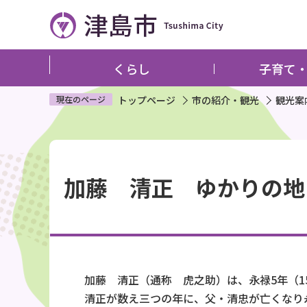
こ
の
ペ
ー
くらし
子育て
ジ
の
現在のページ
トップページ
市の紹介・観光
観光案
先
頭
本
で
文
す
加藤 清正 ゆかりの地
こ
こ
か
ら
加藤 清正（通称 虎之助）は、永禄5年（15
清正が数え三つの年に、父・清忠が亡くなり永