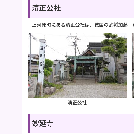
清正公社
上河原町にある清正公社は、戦国の武将加藤 
清正公社
妙延寺