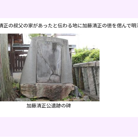
清正の叔父の家があったと伝わる地に加藤清正の徳を偲んで明治
加藤清正公遺跡の碑