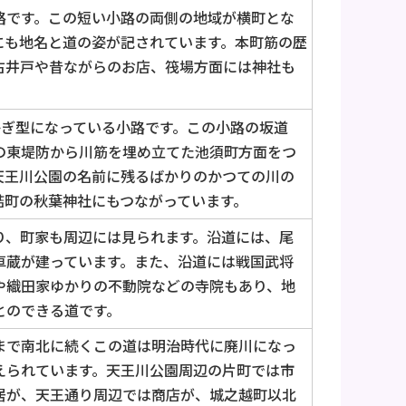
路です。この短い小路の両側の地域が横町とな
にも地名と道の姿が記されています。本町筋の歴
古井戸や昔ながらのお店、筏場方面には神社も
かぎ型になっている小路です。この小路の坂道
の東堤防から川筋を埋め立てた池須町方面をつ
天王川公園の名前に残るばかりのかつての川の
詰町の秋葉神社にもつながっています。
り、町家も周辺には見られます。沿道には、尾
車蔵が建っています。また、沿道には戦国武将
や織田家ゆかりの不動院などの寺院もあり、地
とのできる道です。
まで南北に続くこの道は明治時代に廃川になっ
えられています。天王川公園周辺の片町では市
居が、天王通り周辺では商店が、城之越町以北