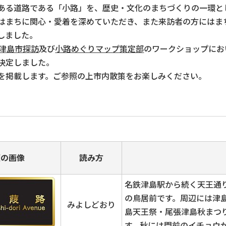
ある道路である「小路」を、歴史・文化のまちづくりの一環と
はまちに関心・愛着を深めていただき、また来訪者の方にはま
しました。
津島市探訪
及び
小路めぐりマップ策定部
のワークショップにお
決定しました。
を掲載します。ご参照の上市内散策をお楽しみください。
板の画像
読み方
名鉄津島駅から続く天王通
の鳥居前です。周辺には津
みよしどおり
島天王祭・尾張津島秋まつ
す。秋には門前のイチョウ