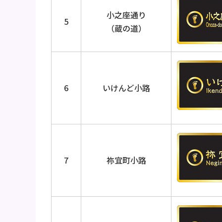
小之座通り
5
（蔵の道）
6
いけんど小路
7
祢宜町小路