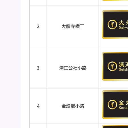
2
大龍寺横丁
3
清正公社小路
4
金燈籠小路