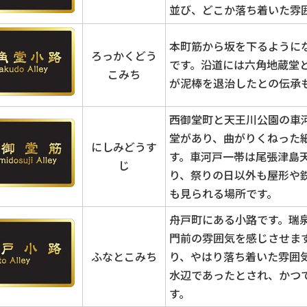
並び、どこか落ち着いた雰
本町筋から坂を下るように
ろっかくどう
です。沿道には六角地蔵堂
こみち
が泥棒を退治したとの伝承
西御堂町と天王川公園の車
堂があり、曲がりくねった
にしみどうす
す。車河戸一帯は尾張津島
じ
り、祭りの日以外も屋形や
も見られる場所です。
舟戸町にある小路です。瑞
門前の雰囲気を感じさせま
ふなとこみち
り、やはり落ち着いた雰囲
水辺であったとされ、かつ
す。