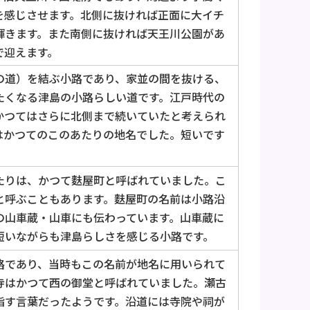
を感じさせます。北側に抜ければ正面に大イチ
輝きます。また南側に抜ければ天王川公園があ
で迎えます。
の道）を結ぶ小路であり、家並の間を抜ける、
たくなる津島の小路らしい道です。江戸時代の
かつてはさらに北側まで続いていたと考えられ
はかつてのこのあたりの地名でした。短いです
たりは、かつて麩屋町と呼ばれていました。こ
と呼ぶこともあります。麩屋町の名前は小路沿
の山車蔵・山車にも伝わっています。山車蔵に
短いながらも津島らしさを感じる小路です。
路であり、当時もこの名前が地名に用いられて
寺はかつて西の御堂と呼ばれていました。瀬古
指す言葉だったようです。沿道には寺院や祠が