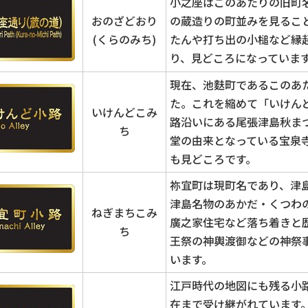
小之座はこのあたりの旧町
おのざどおり
の蔵造りの町並みを見るこ
(くらのみち)
たんや打ち出の小槌など縁
り、見どころになっていま
現在、池麩町であるこのあ
た。これを縮めて「いけん
いけんどこみ
路沿いにある尾張津島秋ま
ち
堂の由来となっている宝泉
も見どころです。
祢宜町は現町名であり、津
津島名物のあかだ・くつわ
ねぎまちこみ
廣之家住宅など落ち着きと
ち
王祭の神輿渡御などの神祭
います。
江戸時代の地図にも残る小
在まで受け継がれています