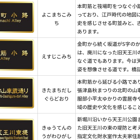
本町筋と筏場町をつなぐ小
よこまちこみ
っており、江戸時代の地図
ち
史を感じさせる町並みと、
あります。
金町から続く坂道がS字の
は、廃川になった旧天王川
えすじこみち
なぐ道でもあります。今は
姿を想像させる道です。橋
本町筋から延びる小路であ
きたまちだし
張津島秋まつりの北町の山
ぐらどおり
服部小平太ゆかりの雲居寺
域の歴史や文化を感じるこ
新堀川沿いから天王川公園
きゅうてんの
た旧天王川の東の堤防と考
うがわひがし
指定文化財氷室作太夫家住