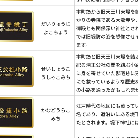
本町筋から旧天王川東堤を
かりの寺院である大龍寺や
だいりゅうじ
御殿とも関係深い神社とさ
よこちょう
では旧堤防の姿を想像させ
ます。
本町筋と旧天王川東堤を結
祀る清正公社の間を結ぶ小
せいしょうこ
に身を寄せていた邸宅跡に
うしゃこみち
にも載っているような歴史
の小路を通ったかもしれま
江戸時代の地図にも載って
かなどうらこ
名であり、道沿いにある堤
みち
たとされます。堤下神社に