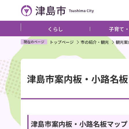
こ
の
ペ
ー
くらし
子育て
ジ
の
現在のページ
トップページ
市の紹介・観光
観光案
先
頭
本
で
文
す
津島市案内板・小路名板
こ
こ
か
ら
津島市案内板・小路名板マップ