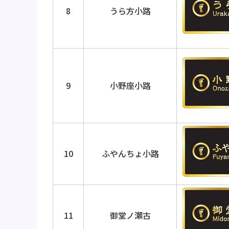
8
うら方小路
9
小野座小路
10
ふやんちょ小路
11
御堂ノ瀬古