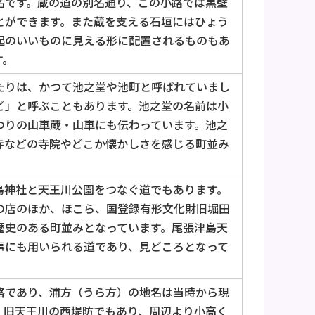
名です。蔵の道の別名通り、この小路では黒壁
とができます。また蔵を支える石垣にはひょう
起のいいものに見える形に配置されるものもあ
す。
たりは、かつて池之堂や池町と呼ばれていまし
ど」と呼ぶこともあります。池之堂の名前は小
つりの山車蔵・山車にも伝わっています。池之
寺などの寺院やどこか懐かしさを感じる町並み
島神社と天王川公園をつなぐ道でもあります。
の店のほか、ほこら、国登録有形文化財旧堀田
歴史のある町並みとなっています。尾張津島天
事にも用いられる道であり、見どころとなって
路であり、浦方（うら方）の地名は当時から現
。旧天王川の西堤防でもあり、周辺より小高く