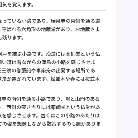
囲気を覚えます。
なっている小路であり、瑞泉寺の東側を通る道
と呼ばれる六角形の地蔵堂があり、お地蔵さま
も残ります。
河戸を結ぶ小路です。沿道には薬師堂という仏
細い道は昔ながらの津島の小路を感じさせま
天王祭の巻藁船や車楽舟の出発する場所であ
鉄舟が置かれています。松並木や春には桜並木
泉寺の南側を通る小路であり、塀と山門のある
す。西側の突き当りには薬師堂という仏堂があ
気を感じさせます。古くはこの小路のあたりは
ての姿を想像しながら散策するのも趣がありま