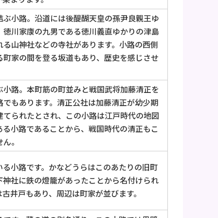
結ぶ小路。沿道には後醍醐天皇の孫尹良親王ゆ
、徳川家康の九男である徳川義直ゆかりの津島
れる山神社などの寺社があります。小路の西側
る町家の間を登る坂道もあり、歴史を感じさせ
ぶ小路。本町筋の町並みと戦国武将加藤清正を
路でもあります。清正公社は加藤清正が幼少期
建てられたとされ、この小路は江戸時代の地図
ある小路であることから、戦国時代の清正もこ
せん。
いる小路です。かなどうらはこのあたりの旧町
下神社に鉄の燈籠があったことから名付けられ
は古井戸もあり、周辺は町家が並びます。