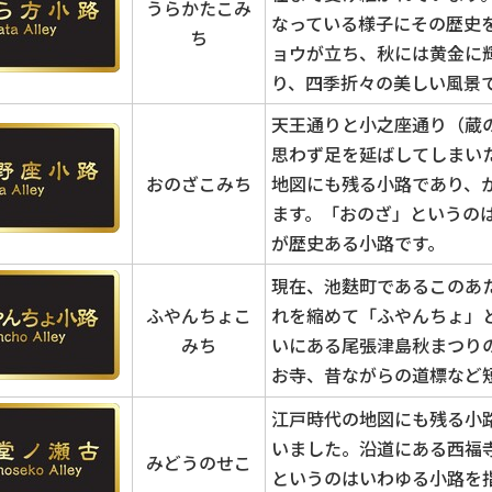
うらかたこみ
なっている様子にその歴史
ち
ョウが立ち、秋には黄金に
り、四季折々の美しい風景
天王通りと小之座通り（蔵
思わず足を延ばしてしまい
おのざこみち
地図にも残る小路であり、
ます。「おのざ」というの
が歴史ある小路です。
現在、池麩町であるこのあ
ふやんちょこ
れを縮めて「ふやんちょ」
みち
いにある尾張津島秋まつり
お寺、昔ながらの道標など
江戸時代の地図にも残る小
いました。沿道にある西福
みどうのせこ
というのはいわゆる小路を