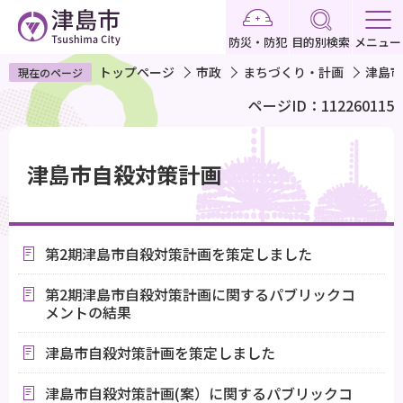
こ
の
防災・防犯
目的別検索
メニュー
ペ
トップページ
市政
まちづくり・計画
津島市
現在のページ
ー
ページID：112260115
ジ
の
本
先
文
津島市自殺対策計画
頭
こ
で
こ
す
か
第2期津島市自殺対策計画を策定しました
ら
第2期津島市自殺対策計画に関するパブリックコ
メントの結果
津島市自殺対策計画を策定しました
津島市自殺対策計画(案）に関するパブリックコ