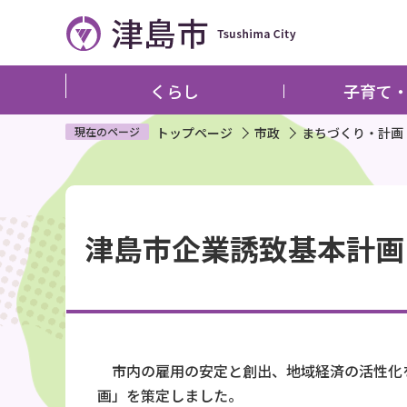
こ
の
ペ
ー
くらし
子育て
ジ
の
現在のページ
トップページ
市政
まちづくり・計画
先
頭
本
で
文
す
津島市企業誘致基本計画
こ
こ
か
ら
市内の雇用の安定と創出、地域経済の活性化
画」を策定しました。