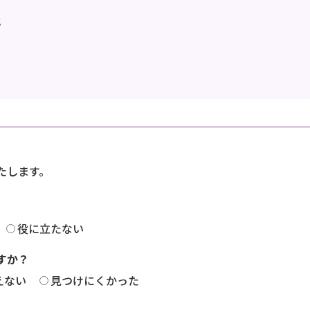
地
たします。
役に立たない
すか？
えない
見つけにくかった