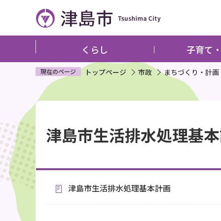
こ
の
ペ
ー
くらし
子育て
ジ
の
現在のページ
トップページ
市政
まちづくり・計画
先
頭
本
で
文
す
津島市生活排水処理基本
こ
こ
か
ら
津島市生活排水処理基本計画