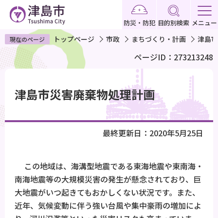
こ
の
防災・防犯
目的別検索
メニュー
ペ
トップページ
市政
まちづくり・計画
津島市
現在のページ
ー
ページID：273213248
ジ
の
本
先
文
津島市災害廃棄物処理計画
頭
こ
で
こ
す
か
最終更新日：2020年5月25日
ら
この地域は、海溝型地震である東海地震や東南海・
南海地震等の大規模災害の発生が懸念されており、巨
大地震がいつ起きてもおかしくない状況です。また、
近年、気候変動に伴う強い台風や集中豪雨の増加によ