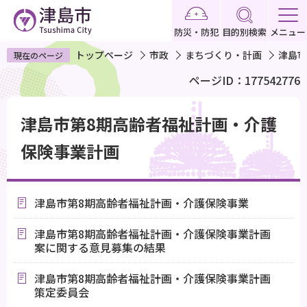
こ
の
防災・防犯
目的別検索
メニュー
ペ
トップページ
市政
まちづくり・計画
津島市
現在のページ
ー
ページID：177542776
ジ
の
本
先
津島市第8期高齢者福祉計画・介護
文
頭
こ
保険事業計画
で
こ
す
か
ら
津島市第8期高齢者福祉計画・介護保険事業
津島市第8期高齢者福祉計画・介護保険事業計画
案に関する意見募集の結果
津島市第8期高齢者福祉計画・介護保険事業計画
策定委員会