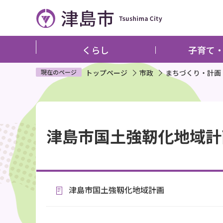
こ
の
ペ
ー
くらし
子育て
ジ
の
現在のページ
トップページ
市政
まちづくり・計画
先
頭
本
で
文
す
津島市国土強靭化地域計
こ
こ
か
ら
津島市国土強靱化地域計画