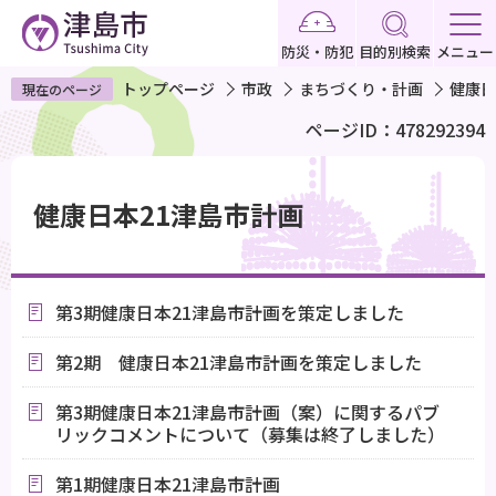
こ
の
防災・防犯
目的別検索
メニュー
ペ
トップページ
市政
まちづくり・計画
健康日
現在のページ
ー
ページID：478292394
ジ
の
本
先
文
健康日本21津島市計画
頭
こ
で
こ
す
か
第3期健康日本21津島市計画を策定しました
ら
第2期 健康日本21津島市計画を策定しました
第3期健康日本21津島市計画（案）に関するパブ
リックコメントについて（募集は終了しました）
第1期健康日本21津島市計画