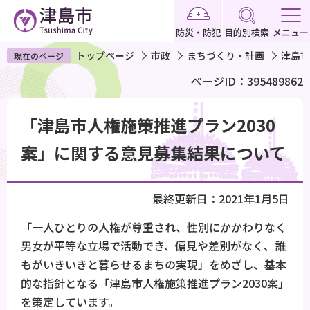
こ
の
防災・防犯
目的別検索
メニュー
ペ
トップページ
市政
まちづくり・計画
津島市
現在のページ
ー
ページID：395489862
ジ
の
本
先
「津島市人権施策推進プラン2030
文
頭
こ
案」に関する意見募集結果について
で
こ
す
か
最終更新日：2021年1月5日
ら
「一人ひとりの人権が尊重され、性別にかかわりなく
男女が平等な立場で活動でき、偏見や差別がなく、誰
もがいきいきと暮らせるまちの実現」をめざし、基本
的な指針となる「津島市人権施策推進プラン2030案」
を策定しています。