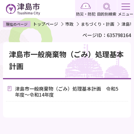
こ
の
防災・防犯
目的別検索
メニュー
ペ
トップページ
市政
まちづくり・計画
津島市
現在のページ
ー
ページID：635798164
ジ
の
本
先
津島市一般廃棄物（ごみ）処理基本
文
頭
こ
計画
で
こ
す
か
ら
津島市一般廃棄物（ごみ）処理基本計画 令和5
年度～令和14年度