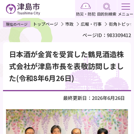
こ
の
防災・防犯
目的別検索
メニュー
ペ
トップページ
市政
広報・行事
街角トピック
現在のページ
ー
ページID：983309412
ジ
の
本
先
日本酒が金賞を受賞した鶴見酒造株
文
頭
こ
式会社が津島市長を表敬訪問しまし
で
こ
た(令和8年6月26日)
す
か
ら
最終更新日：2026年6月26日