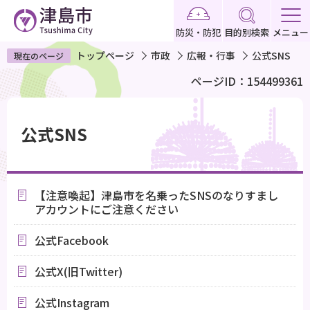
こ
の
防災・防犯
目的別検索
メニュー
ペ
トップページ
市政
広報・行事
公式SNS
現在のページ
ー
ページID：154499361
ジ
の
本
先
文
公式SNS
頭
こ
で
こ
す
か
【注意喚起】津島市を名乗ったSNSのなりすまし
ら
アカウントにご注意ください
公式Facebook
公式X(旧Twitter)
公式Instagram