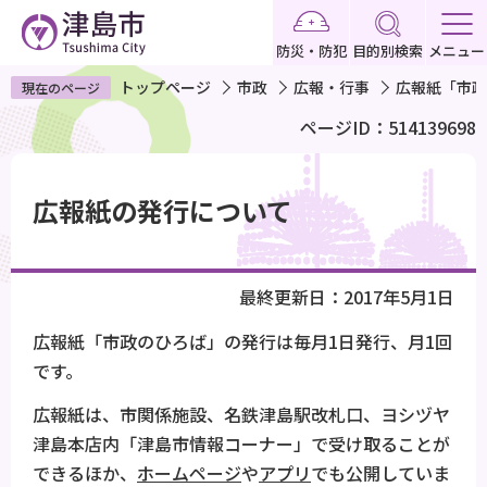
こ
の
防災・防犯
目的別検索
メニュー
ペ
トップページ
市政
広報・行事
広報紙「市政
現在のページ
ー
ページID：514139698
ジ
の
本
先
文
広報紙の発行について
頭
こ
で
こ
す
か
最終更新日：2017年5月1日
ら
広報紙「市政のひろば」の発行は毎月1日発行、月1回
です。
広報紙は、市関係施設、名鉄津島駅改札口、ヨシヅヤ
津島本店内「津島市情報コーナー」で受け取ることが
できるほか、
ホームページ
や
アプリ
でも公開していま