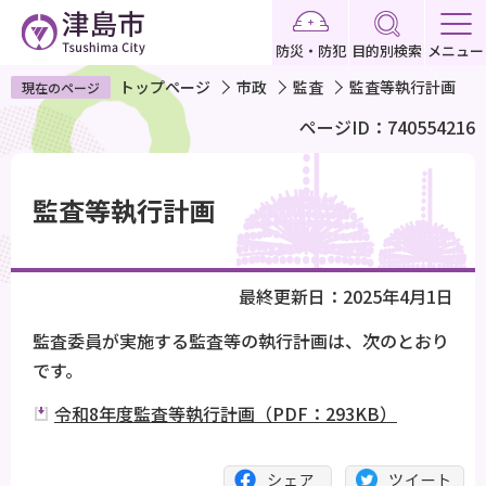
こ
の
防災・防犯
目的別検索
メニュー
ペ
トップページ
市政
監査
監査等執行計画
現在のページ
ー
ページID：740554216
ジ
の
本
先
文
監査等執行計画
頭
こ
で
こ
す
か
最終更新日：2025年4月1日
ら
監査委員が実施する監査等の執行計画は、次のとおり
です。
令和8年度監査等執行計画（PDF：293KB）