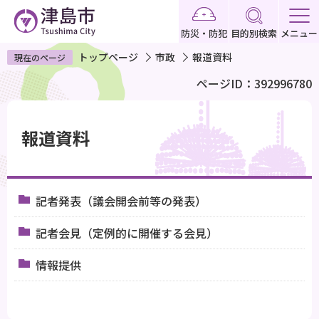
こ
の
防災・防犯
目的別検索
メニュー
ペ
トップページ
市政
報道資料
現在のページ
ー
ページID：392996780
ジ
の
本
先
文
報道資料
頭
こ
で
こ
す
か
記者発表（議会開会前等の発表）
ら
記者会見（定例的に開催する会見）
情報提供