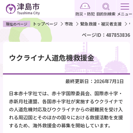
こ
の
防災・防犯
目的別検索
メニュー
ペ
トップページ
市政
緊急救援・被災者支援
ウ
現在のページ
ー
ページID：487853836
ジ
の
本
先
文
ウクライナ人道危機救援金
頭
こ
で
こ
す
か
最終更新日：2026年7月1日
ら
日本赤十字社では、赤十字国際委員会、国際赤十字・
赤新月社連盟、各国赤十字社が実施するウクライナで
の人道危機対応及びウクライナからの避難民を受け入
れる周辺国とそのほかの国々における救援活動を支援
するため、海外救援金の募集を開始しています。