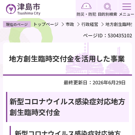
こ
の
防災・防犯
目的別検索
メニュー
ペ
トップページ
市政
行政経営
地方創生臨時交
現在のページ
ー
ページID：530435102
ジ
の
本
先
文
地方創生臨時交付金を活用した事業
頭
こ
で
こ
す
か
最終更新日：2026年6月29日
ら
新型コロナウイルス感染症対応地方
創生臨時交付金
新型コロナウイルス感染症対応地方