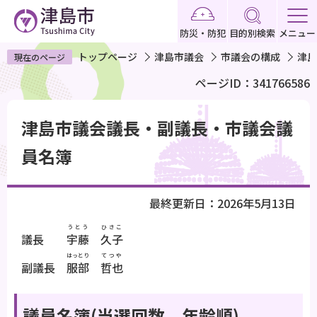
こ
の
防災・防犯
目的別検索
メニュー
ペ
トップページ
津島市議会
市議会の構成
津島
現在のページ
ー
ページID：341766586
ジ
の
本
先
津島市議会議長・副議長・市議会議
文
頭
こ
員名簿
で
こ
す
か
最終更新日：2026年5月13日
ら
うとう
ひさこ
議長
宇藤
久子
はっとり
てつや
副議長
服部
哲也
議員名簿(当選回数、年齢順)