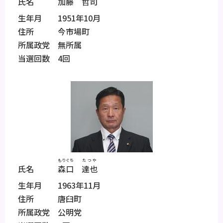
氏名
加藤
哲司
生年月 1951年10月
住所 今市場町
所属政党 無所属
当選回数 4回
もりぐち
たつや
氏名
森口
達也
生年月 1963年11月
住所 唐臼町
所属政党 公明党