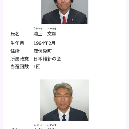
うらかみ
ふみあき
氏名
浦上
文顕
生年月 1964年2月
住所 鹿伏兎町
所属政党 日本維新の会
当選回数 1回
やすい
ひでかず