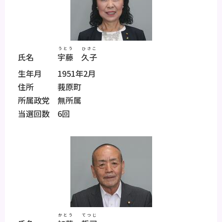
うとう
ひさこ
氏名
宇藤
久子
生年月 1951年2月
住所 莪原町
所属政党 無所属
当選回数 6回
かとう
てつじ