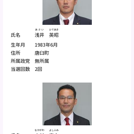
あさい
ひであき
氏名
浅井
英昭
生年月 1983年6月
住所 唐臼町
所属政党 無所属
当選回数 2回
なかがわ
よしふみ