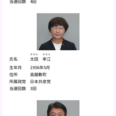
当選回数 4回
おおた
ゆきえ
氏名
太田
幸江
生年月 1956年5月
住所 高屋敷町
所属政党 日本共産党
当選回数 3回