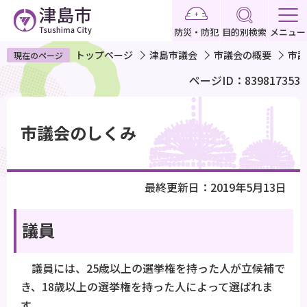
こ
の
防災・防犯
目的別検索
メニュー
ペ
トップページ
津島市議会
市議会の概要
市
現在のページ
ー
ページID：839817353
ジ
の
本
先
文
市議会のしくみ
頭
こ
で
こ
す
か
最終更新日：2019年5月13日
ら
議員
議員には、25歳以上の選挙権を持った人が立候補で
き、18歳以上の選挙権を持った人によって選ばれま
す。