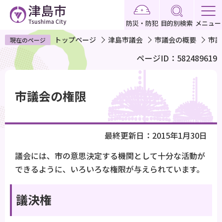
こ
の
防災・防犯
目的別検索
メニュー
ペ
トップページ
津島市議会
市議会の概要
市議
現在のページ
ー
ページID：582489619
ジ
の
本
先
文
市議会の権限
頭
こ
で
こ
す
か
最終更新日：2015年1月30日
ら
議会には、市の意思決定する機関として十分な活動が
できるように、いろいろな権限が与えられています。
議決権